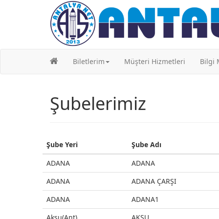
Biletlerim
Müşteri Hizmetleri
Bilgi
Şubelerimiz
Şube Yeri
Şube Adı
Şube Yeri
Şube Adı
ADANA
ADANA
ADANA
ADANA ÇARŞI
ADANA
ADANA1
Aksu(Ant)
AKSU