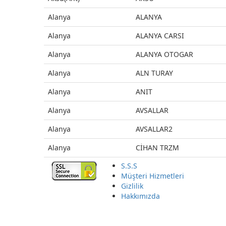
Alanya
ALANYA
Alanya
ALANYA CARSI
Alanya
ALANYA OTOGAR
Alanya
ALN TURAY
Alanya
ANIT
Alanya
AVSALLAR
Alanya
AVSALLAR2
Alanya
CİHAN TRZM
S.S.S
Alanya
CİKCİLLİ
Müşteri Hizmetleri
Alanya
ÇİMTUR SELÇUK
Gizlilik
Hakkımızda
Alanya
DİKÇİLLİ
Alanya
GÖRKEM